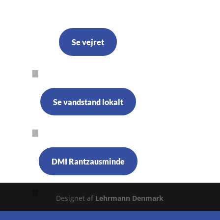
Se vejret
Se vandstand lokalt
DMI Rantzausminde
Designet af
Lehrmann Denmark