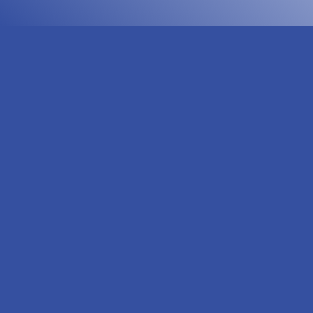
Vedtægter for Rantzausminde Bådelaug
Med ændringer til § 8 og § 9, som vedtaget på
Generalforsamlingen den 25. marts 2026.
§ 1. Foreningens navn er “Rantzausminde
Bådelaug”. Dens hjemsted er Rantzausminde
Lystbådehavn, Svendborg kommune.
§ 2. Foreningens formål er at varetage
bådejernes interesser og trivsel i og ved
Rantzausminde Lystbådehavn.
§ 3. Som medlem af foreningen kan bestyrelsen
optage enhver person, når vedkommende til