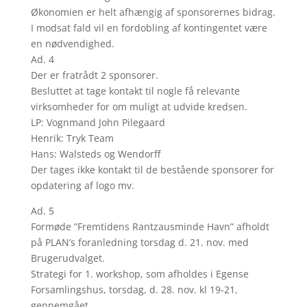
Økonomien er helt afhængig af sponsorernes bidrag.
I modsat fald vil en fordobling af kontingentet være
en nødvendighed.
Ad. 4
Der er fratrådt 2 sponsorer.
Besluttet at tage kontakt til nogle få relevante
virksomheder for om muligt at udvide kredsen.
LP: Vognmand John Pilegaard
Henrik: Tryk Team
Hans: Walsteds og Wendorff
Der tages ikke kontakt til de bestående sponsorer for
opdatering af logo mv.
Ad. 5
Formøde ”Fremtidens Rantzausminde Havn” afholdt
på PLAN’s foranledning torsdag d. 21. nov. med
Brugerudvalget.
Strategi for 1. workshop, som afholdes i Egense
Forsamlingshus, torsdag, d. 28. nov. kl 19-21,
gennemgået.