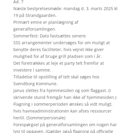
Ad. 7
Næste bestyrelsesmøde: mandag d. 3. marts 2025 kl
19 på Strandgaarden.
Primært emne er planlægning af
generalforsamlingen.
Sommerfest: Dato fastsættes senere.
SSS arrangementer undersøges for om muligt at
benytte deres faciliteter, hvis vejret ikke giver
mulighed for af bruge grill pladsen som i år.
Det foretrækkes at leje et party telt fremfor at
investere i samme.
Tilladelse til opstilling af telt skal søges hos
Svendborg Kommune.
Janus slettes fra hjemmesiden og som flaggast. (I
skrivende stund fremgår han ikke af hjemmesiden.)
Flagning i sommerperioden ønskes så vidt muligt,
hvis havneadministrationen kan afses ressourcer
hertil. (Sommerpersonale)
Forespørgsel på generalforsamlingen om nogen har
lyst til opgaven. (Gælder også flagning på officielle